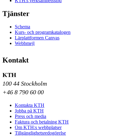
KTH:s verksamhetsstöd
Tjänster
Schema
Kurs- och programkatalogen
Lärplattformen Canvas
Webbmejl
Kontakt
KTH
100 44 Stockholm
+46 8 790 60 00
Kontakta KTH
Jobba på KTH
Press och media
Faktura och betalning KTH
Om KTH:s webbplatser
Tillgänglighetsredogörelse