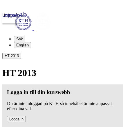
Logga in
kth.se
Sök
English
HT 2013
HT 2013
Logga in till din kurswebb
Du är inte inloggad på KTH så innehållet är inte anpassat
efter dina val.
Logga in