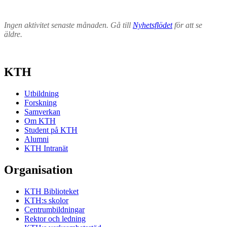
Ingen aktivitet senaste månaden. Gå till
Nyhetsflödet
för att se
äldre.
KTH
Utbildning
Forskning
Samverkan
Om KTH
Student på KTH
Alumni
KTH Intranät
Organisation
KTH Biblioteket
KTH:s skolor
Centrumbildningar
Rektor och ledning