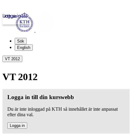
Logga in
kth.se
Sök
English
VT 2012
VT 2012
Logga in till din kurswebb
Du är inte inloggad på KTH så innehållet är inte anpassat
efter dina val.
Logga in