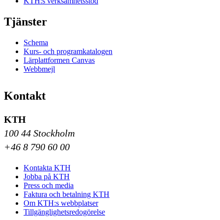
KTH:s verksamhetsstöd
Tjänster
Schema
Kurs- och programkatalogen
Lärplattformen Canvas
Webbmejl
Kontakt
KTH
100 44 Stockholm
+46 8 790 60 00
Kontakta KTH
Jobba på KTH
Press och media
Faktura och betalning KTH
Om KTH:s webbplatser
Tillgänglighetsredogörelse