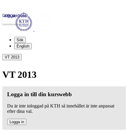
Logga in
kth.se
Sök
English
VT 2013
VT 2013
Logga in till din kurswebb
Du är inte inloggad på KTH så innehållet är inte anpassat
efter dina val.
Logga in