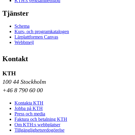
KTH:s verksamhetsstöd
Tjänster
Schema
Kurs- och programkatalogen
Lärplattformen Canvas
Webbmejl
Kontakt
KTH
100 44 Stockholm
+46 8 790 60 00
Kontakta KTH
Jobba på KTH
Press och media
Faktura och betalning KTH
Om KTH:s webbplatser
Tillgänglighetsredogörelse