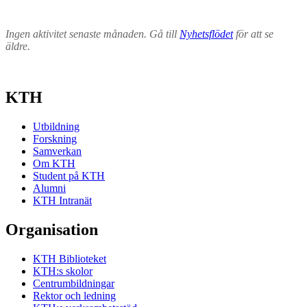
Ingen aktivitet senaste månaden. Gå till
Nyhetsflödet
för att se
äldre.
KTH
Utbildning
Forskning
Samverkan
Om KTH
Student på KTH
Alumni
KTH Intranät
Organisation
KTH Biblioteket
KTH:s skolor
Centrumbildningar
Rektor och ledning