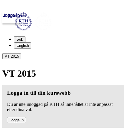
Logga in
kth.se
Sök
English
VT 2015
VT 2015
Logga in till din kurswebb
Du är inte inloggad på KTH så innehållet är inte anpassat
efter dina val.
Logga in