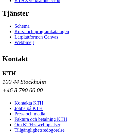
KTH:s verksamhetsstöd
Tjänster
Schema
Kurs- och programkatalogen
Lärplattformen Canvas
Webbmejl
Kontakt
KTH
100 44 Stockholm
+46 8 790 60 00
Kontakta KTH
Jobba på KTH
Press och media
Faktura och betalning KTH
Om KTH:s webbplatser
Tillgänglighetsredogörelse