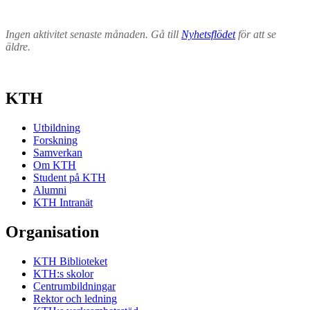
Ingen aktivitet senaste månaden. Gå till
Nyhetsflödet
för att se
äldre.
KTH
Utbildning
Forskning
Samverkan
Om KTH
Student på KTH
Alumni
KTH Intranät
Organisation
KTH Biblioteket
KTH:s skolor
Centrumbildningar
Rektor och ledning