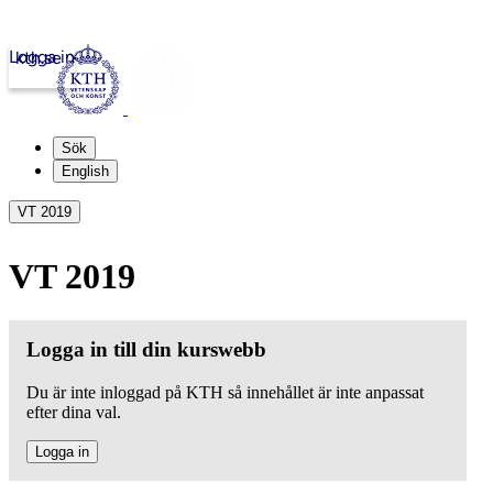
Logga in
kth.se
Sök
English
VT 2019
VT 2019
Logga in till din kurswebb
Du är inte inloggad på KTH så innehållet är inte anpassat
efter dina val.
Logga in