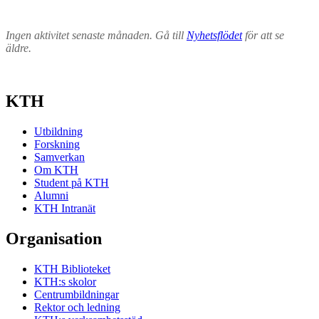
Ingen aktivitet senaste månaden. Gå till
Nyhetsflödet
för att se
äldre.
KTH
Utbildning
Forskning
Samverkan
Om KTH
Student på KTH
Alumni
KTH Intranät
Organisation
KTH Biblioteket
KTH:s skolor
Centrumbildningar
Rektor och ledning