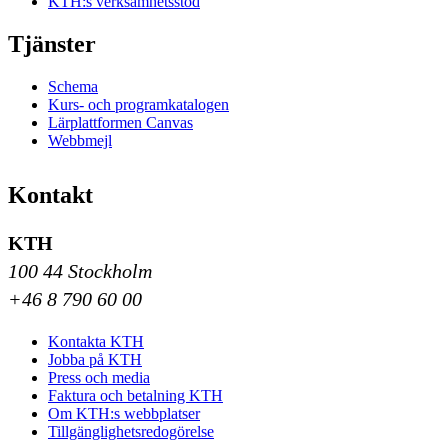
KTH:s verksamhetsstöd
Tjänster
Schema
Kurs- och programkatalogen
Lärplattformen Canvas
Webbmejl
Kontakt
KTH
100 44 Stockholm
+46 8 790 60 00
Kontakta KTH
Jobba på KTH
Press och media
Faktura och betalning KTH
Om KTH:s webbplatser
Tillgänglighetsredogörelse