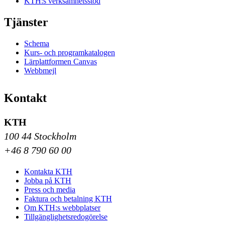
KTH:s verksamhetsstöd
Tjänster
Schema
Kurs- och programkatalogen
Lärplattformen Canvas
Webbmejl
Kontakt
KTH
100 44 Stockholm
+46 8 790 60 00
Kontakta KTH
Jobba på KTH
Press och media
Faktura och betalning KTH
Om KTH:s webbplatser
Tillgänglighetsredogörelse