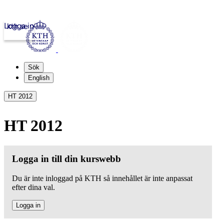
Logga in
kth.se
Sök
English
HT 2012
HT 2012
Logga in till din kurswebb
Du är inte inloggad på KTH så innehållet är inte anpassat
efter dina val.
Logga in