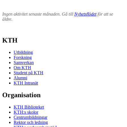
Ingen aktivitet senaste månaden. Gå till
Nyhetsflödet
för att se
äldre.
KTH
Utbildning
Forskning
Samverkan
Om KTH
Student på KTH
Alumni
KTH Intranät
Organisation
KTH Biblioteket
KTH:s skolor
Centrumbildningar
Rektor och ledning