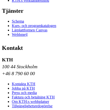
KTH:s verksamhetsstöd
Tjänster
Schema
Kurs- och programkatalogen
Lärplattformen Canvas
Webbmejl
Kontakt
KTH
100 44 Stockholm
+46 8 790 60 00
Kontakta KTH
Jobba på KTH
Press och media
Faktura och betalning KTH
Om KTH:s webbplatser
Tillgänglighetsredogörelse