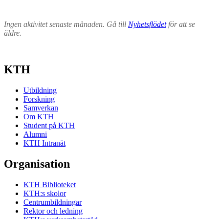
Ingen aktivitet senaste månaden. Gå till
Nyhetsflödet
för att se
äldre.
KTH
Utbildning
Forskning
Samverkan
Om KTH
Student på KTH
Alumni
KTH Intranät
Organisation
KTH Biblioteket
KTH:s skolor
Centrumbildningar
Rektor och ledning