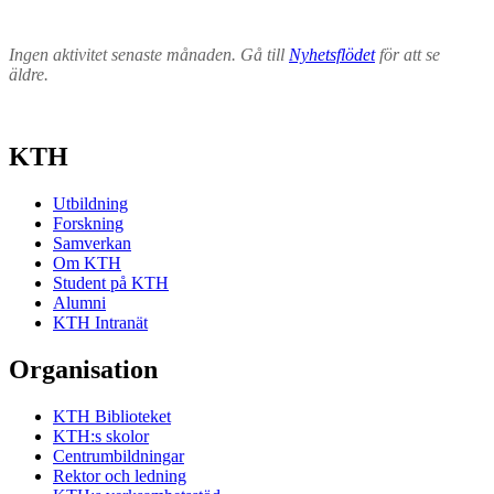
Ingen aktivitet senaste månaden. Gå till
Nyhetsflödet
för att se
äldre.
KTH
Utbildning
Forskning
Samverkan
Om KTH
Student på KTH
Alumni
KTH Intranät
Organisation
KTH Biblioteket
KTH:s skolor
Centrumbildningar
Rektor och ledning