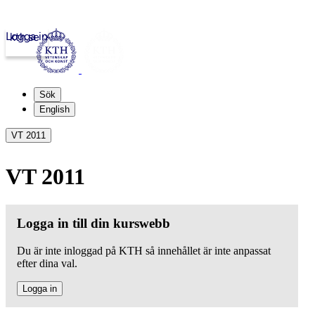
Logga in
kth.se
Sök
English
VT 2011
VT 2011
Logga in till din kurswebb
Du är inte inloggad på KTH så innehållet är inte anpassat
efter dina val.
Logga in