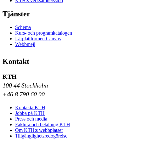
KTH:s verksamhetsstöd
Tjänster
Schema
Kurs- och programkatalogen
Lärplattformen Canvas
Webbmejl
Kontakt
KTH
100 44 Stockholm
+46 8 790 60 00
Kontakta KTH
Jobba på KTH
Press och media
Faktura och betalning KTH
Om KTH:s webbplatser
Tillgänglighetsredogörelse