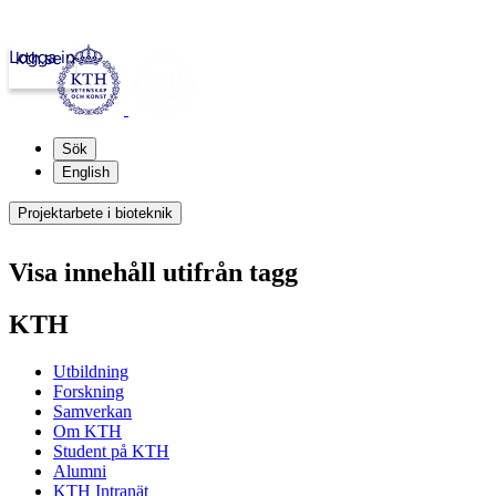
Logga in
kth.se
Sök
English
Projektarbete i bioteknik
Visa innehåll utifrån tagg
KTH
Utbildning
Forskning
Samverkan
Om KTH
Student på KTH
Alumni
KTH Intranät