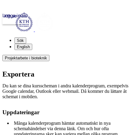
Logga in
kth.se
Sök
English
Projektarbete i bioteknik
Exportera
Du kan se dina kursscheman i andra kalenderprogram, exempelvis
Google calendar, Outlook eller webmail. Då kommer du lättare åt
schemat i mobilen.
Uppdateringar
Många kalenderprogram hämtar automatiskt in nya
schemahändelser via denna länk. Om och hur ofta
uppdateringarna sker kan variera mellan olika program.