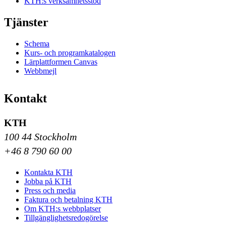
KTH:s verksamhetsstöd
Tjänster
Schema
Kurs- och programkatalogen
Lärplattformen Canvas
Webbmejl
Kontakt
KTH
100 44 Stockholm
+46 8 790 60 00
Kontakta KTH
Jobba på KTH
Press och media
Faktura och betalning KTH
Om KTH:s webbplatser
Tillgänglighetsredogörelse