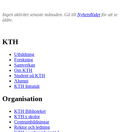
Ingen aktivitet senaste månaden. Gå till
Nyhetsflödet
för att se
äldre.
KTH
Utbildning
Forskning
Samverkan
Om KTH
Student på KTH
Alumni
KTH Intranät
Organisation
KTH Biblioteket
KTH:s skolor
Centrumbildningar
Rektor och ledning