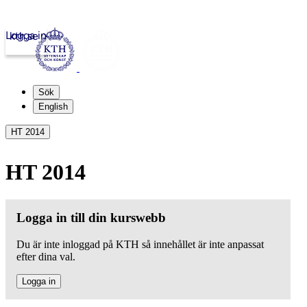
Logga in
kth.se
Sök
English
HT 2014
HT 2014
Logga in till din kurswebb
Du är inte inloggad på KTH så innehållet är inte anpassat
efter dina val.
Logga in