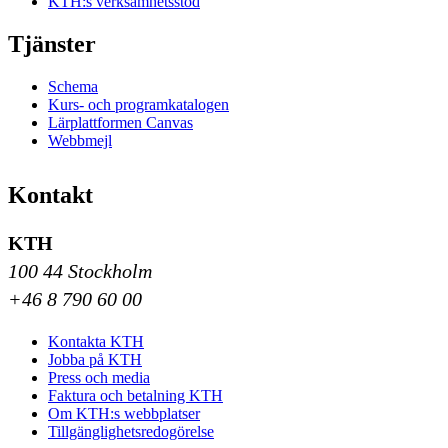
KTH:s verksamhetsstöd
Tjänster
Schema
Kurs- och programkatalogen
Lärplattformen Canvas
Webbmejl
Kontakt
KTH
100 44 Stockholm
+46 8 790 60 00
Kontakta KTH
Jobba på KTH
Press och media
Faktura och betalning KTH
Om KTH:s webbplatser
Tillgänglighetsredogörelse