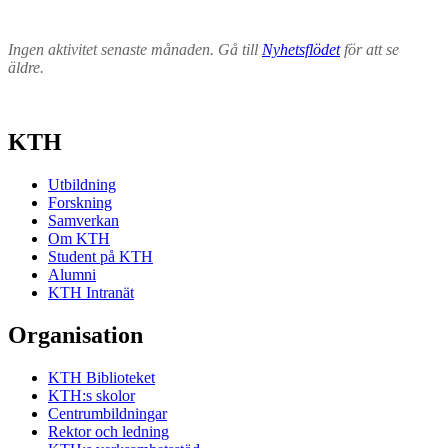
Ingen aktivitet senaste månaden. Gå till
Nyhetsflödet
för att se
äldre.
KTH
Utbildning
Forskning
Samverkan
Om KTH
Student på KTH
Alumni
KTH Intranät
Organisation
KTH Biblioteket
KTH:s skolor
Centrumbildningar
Rektor och ledning