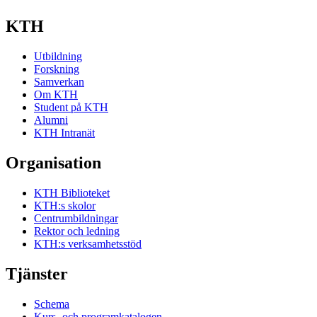
KTH
Utbildning
Forskning
Samverkan
Om KTH
Student på KTH
Alumni
KTH Intranät
Organisation
KTH Biblioteket
KTH:s skolor
Centrumbildningar
Rektor och ledning
KTH:s verksamhetsstöd
Tjänster
Schema
Kurs- och programkatalogen