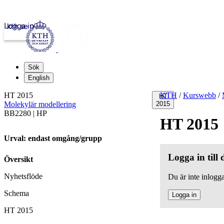
Logga in
kth.se
Sök
English
HT 2015
KTH
/
Kurswebb
/
HT
Molekylär modellering
2015
BB2280 | HP
HT 2015
Urval: endast omgång/grupp
Logga in till
Översikt
Nyhetsflöde
Du är inte inlogga
Schema
Logga in
HT 2015