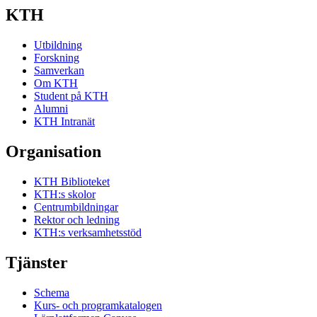
KTH
Utbildning
Forskning
Samverkan
Om KTH
Student på KTH
Alumni
KTH Intranät
Organisation
KTH Biblioteket
KTH:s skolor
Centrumbildningar
Rektor och ledning
KTH:s verksamhetsstöd
Tjänster
Schema
Kurs- och programkatalogen