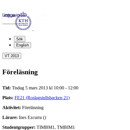
Logga in
kth.se
Sök
English
VT 2013
Föreläsning
Tid:
Tisdag 5 mars 2013 kl 10:00 - 12:00
Plats:
FE21 (Roslagstullsbacken 21)
Aktivitet:
Föreläsning
Lärare:
Ines Ezcurra ()
Studentgrupper:
TIMBM1, TMBIM1