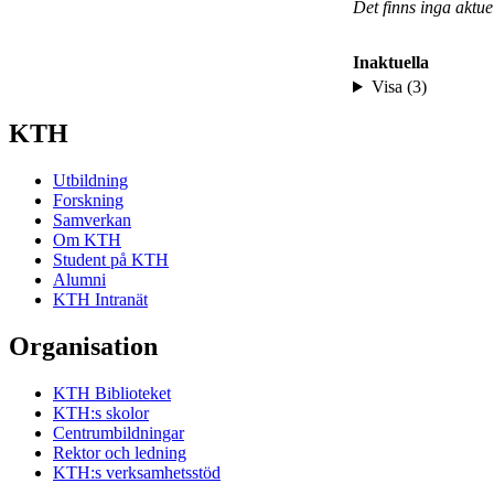
Det finns inga aktu
Inaktuella
Visa (3)
KTH
Utbildning
Forskning
Samverkan
Om KTH
Student på KTH
Alumni
KTH Intranät
Organisation
KTH Biblioteket
KTH:s skolor
Centrumbildningar
Rektor och ledning
KTH:s verksamhetsstöd