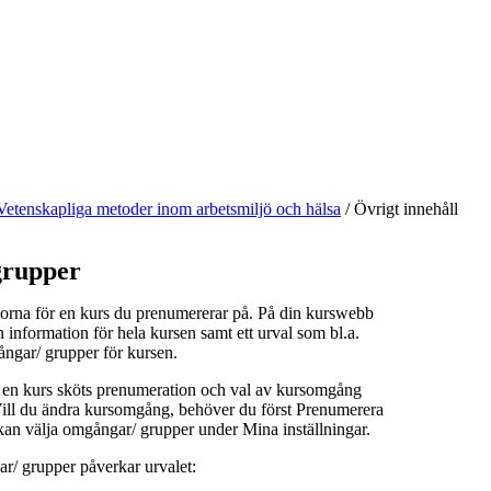
Vetenskapliga metoder inom arbetsmiljö och hälsa
/
Övrigt innehåll
rupper
orna för en kurs du prenumererar på. På din kurswebb
n information för hela kursen samt ett urval som bl.a.
ångar/ grupper för kursen.
å en kurs sköts prenumeration och val av kursomgång
 Vill du ändra kursomgång, behöver du först Prenumerera
kan välja omgångar/ grupper under Mina inställningar.
r/ grupper påverkar urvalet: