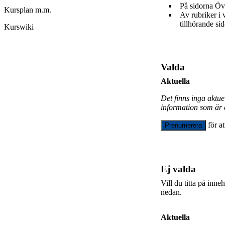
På sidorna Öv
Kursplan m.m.
Av rubriker i
tillhörande sid
Kurswiki
Valda
Aktuella
Det finns inga aktu
information som är 
för a
Prenumerera
Ej valda
Vill du titta på inn
nedan.
Aktuella