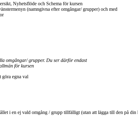
ersikt, Nyhetsflöde och Schema för kursen
 vänstermenyn (namngivna efter omgångar/ grupper) och med
or
ella omgångar/ grupper. Du ser därför endast
allmän för kursen
tt göra egna val
ehållet i en ej vald omgång / grupp tillfälligt (utan att lägga till den 