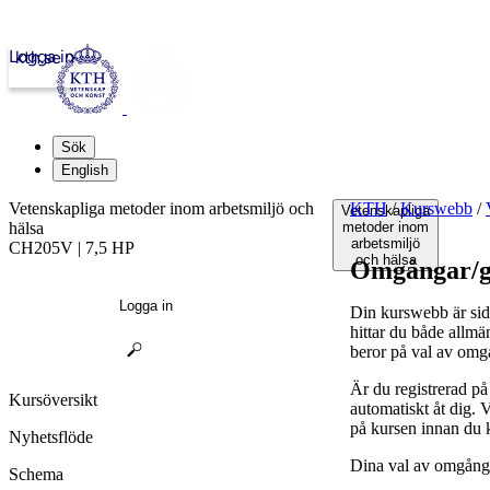
Logga in
kth.se
Sök
English
Vetenskapliga metoder inom arbetsmiljö och
KTH
/
Kurswebb
/
Vetenskapliga
hälsa
metoder inom
arbetsmiljö
CH205V | 7,5 HP
och hälsa
Omgångar/g
Logga in
Din kurswebb är sid
hittar du både allmä
beror på val av omg
Är du registrerad p
Kursöversikt
automatiskt åt dig.
på kursen innan du 
Nyhetsflöde
Dina val av omgånga
Schema