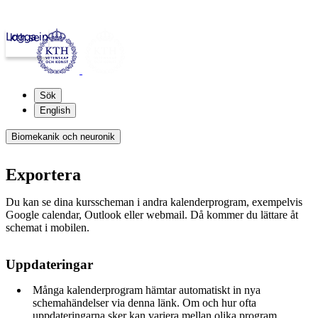
Logga in
kth.se
Sök
English
Biomekanik och neuronik
Exportera
Du kan se dina kursscheman i andra kalenderprogram, exempelvis
Google calendar, Outlook eller webmail. Då kommer du lättare åt
schemat i mobilen.
Uppdateringar
Många kalenderprogram hämtar automatiskt in nya
schemahändelser via denna länk. Om och hur ofta
uppdateringarna sker kan variera mellan olika program.