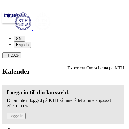
Logga in
kth.se
Sök
English
HT 2026
Exportera
Om schema på KTH
Kalender
Logga in till din kurswebb
Du är inte inloggad på KTH så innehållet är inte anpassat
efter dina val.
Logga in