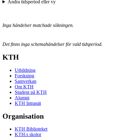
Ändra tidsperiod eller vy
Inga händelser matchade sökningen.
Det finns inga schemahändelser för vald tidsperiod.
KTH
Utbildning
Forskning
Samverkan
Om KTH
Student på KTH
Alumni
KTH Intranät
Organisation
KTH Biblioteket
KTH:s skolor