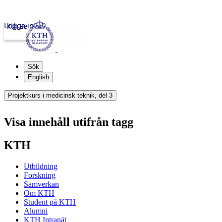
Logga in
kth.se
Sök
English
Projektkurs i medicinsk teknik, del 3
Visa innehåll utifrån tagg
KTH
Utbildning
Forskning
Samverkan
Om KTH
Student på KTH
Alumni
KTH Intranät