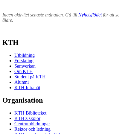
Ingen aktivitet senaste månaden. Gå till
Nyhetsflödet
för att se
äldre.
KTH
Utbildning
Forskning
Samverkan
Om KTH
Student på KTH
Alumni
KTH Intranät
Organisation
KTH Biblioteket
KTH:s skolor
Centrumbildningar
Rektor och ledning