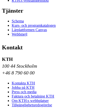
KTH:s verksamhetsstöd
Tjänster
Schema
Kurs- och programkatalogen
Lärplattformen Canvas
Webbmejl
Kontakt
KTH
100 44 Stockholm
+46 8 790 60 00
Kontakta KTH
Jobba på KTH
Press och media
Faktura och betalning KTH
Om KTH:s webbplatser
Tillgänglighetsredogörelse