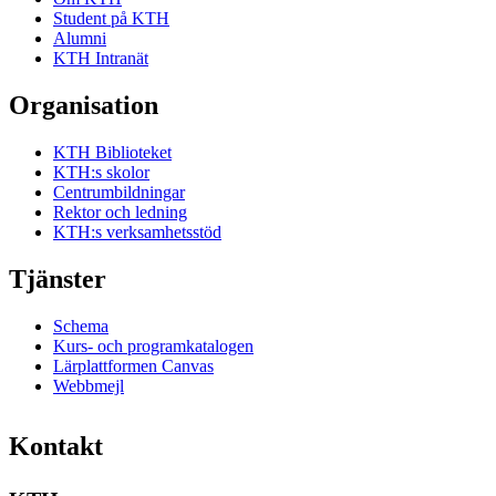
Student på KTH
Alumni
KTH Intranät
Organisation
KTH Biblioteket
KTH:s skolor
Centrumbildningar
Rektor och ledning
KTH:s verksamhetsstöd
Tjänster
Schema
Kurs- och programkatalogen
Lärplattformen Canvas
Webbmejl
Kontakt