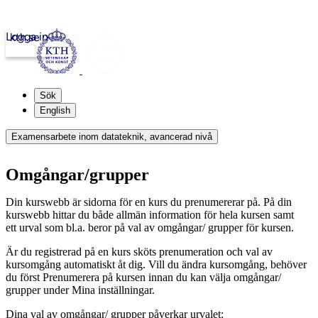
Logga in
kth.se
Sök
English
Examensarbete inom datateknik, avancerad nivå
Omgångar/grupper
Din kurswebb är sidorna för en kurs du prenumererar på. På din
kurswebb hittar du både allmän information för hela kursen samt
ett urval som bl.a. beror på val av omgångar/ grupper för kursen.
Är du registrerad på en kurs sköts prenumeration och val av
kursomgång automatiskt åt dig. Vill du ändra kursomgång, behöver
du först Prenumerera på kursen innan du kan välja omgångar/
grupper under Mina inställningar.
Dina val av omgångar/ grupper påverkar urvalet: