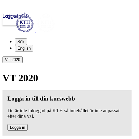
Logga in
kth.se
Sök
English
VT 2020
VT 2020
Logga in till din kurswebb
Du är inte inloggad på KTH så innehållet är inte anpassat
efter dina val.
Logga in