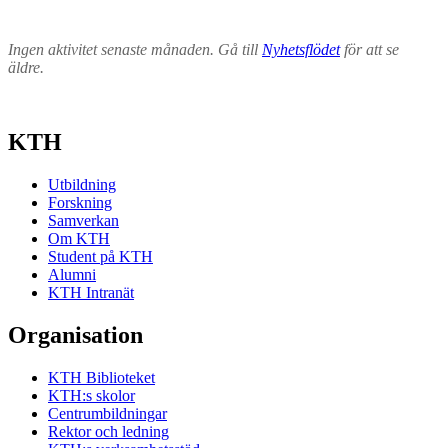
Ingen aktivitet senaste månaden. Gå till
Nyhetsflödet
för att se
äldre.
KTH
Utbildning
Forskning
Samverkan
Om KTH
Student på KTH
Alumni
KTH Intranät
Organisation
KTH Biblioteket
KTH:s skolor
Centrumbildningar
Rektor och ledning