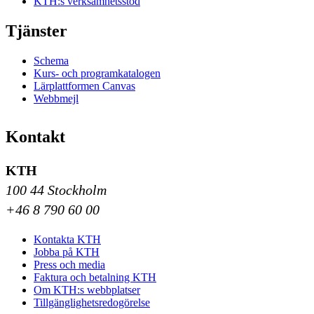
KTH:s verksamhetsstöd
Tjänster
Schema
Kurs- och programkatalogen
Lärplattformen Canvas
Webbmejl
Kontakt
KTH
100 44 Stockholm
+46 8 790 60 00
Kontakta KTH
Jobba på KTH
Press och media
Faktura och betalning KTH
Om KTH:s webbplatser
Tillgänglighetsredogörelse