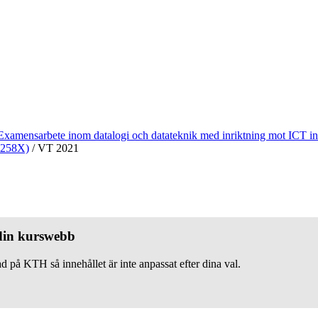
Examensarbete inom datalogi och datateknik med inriktning mot ICT in
A258X)
/
VT 2021
 din kurswebb
d på KTH så innehållet är inte anpassat efter dina val.