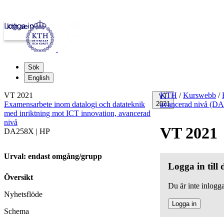
Logga in
kth.se
Sök
English
VT 2021
KTH
/
Kurswebb
/
VT
Examensarbete inom datalogi och datateknik
2021
avancerad nivå (D
med inriktning mot ICT innovation, avancerad
nivå
VT 2021
DA258X | HP
Urval: endast omgång/grupp
Logga in till
Översikt
Du är inte inlogga
Nyhetsflöde
Logga in
Schema