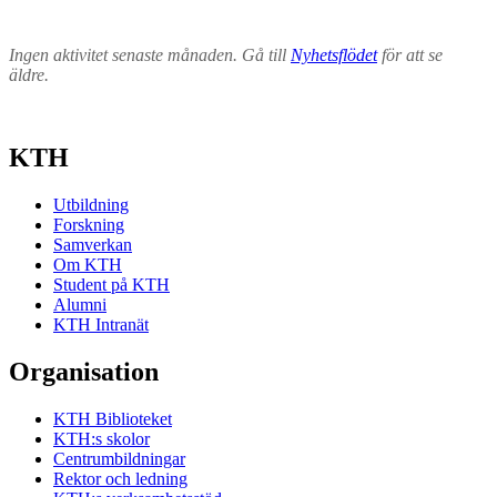
Ingen aktivitet senaste månaden. Gå till
Nyhetsflödet
för att se
äldre.
KTH
Utbildning
Forskning
Samverkan
Om KTH
Student på KTH
Alumni
KTH Intranät
Organisation
KTH Biblioteket
KTH:s skolor
Centrumbildningar
Rektor och ledning