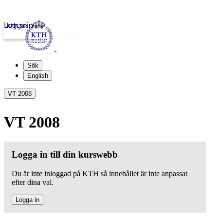
Logga in
kth.se
Sök
English
VT 2008
VT 2008
Logga in till din kurswebb
Du är inte inloggad på KTH så innehållet är inte anpassat
efter dina val.
Logga in