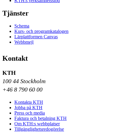
KTH:s verksamhetsstöd
Tjänster
Schema
Kurs- och programkatalogen
Lärplattformen Canvas
Webbmejl
Kontakt
KTH
100 44 Stockholm
+46 8 790 60 00
Kontakta KTH
Jobba på KTH
Press och media
Faktura och betalning KTH
Om KTH:s webbplatser
Tillgänglighetsredogörelse