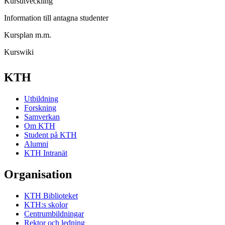
Kursutveckling
Information till antagna studenter
Kursplan m.m.
Kurswiki
KTH
Utbildning
Forskning
Samverkan
Om KTH
Student på KTH
Alumni
KTH Intranät
Organisation
KTH Biblioteket
KTH:s skolor
Centrumbildningar
Rektor och ledning