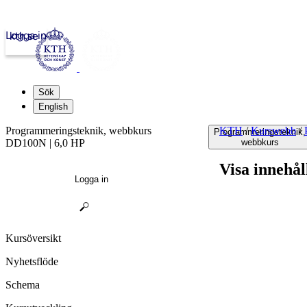
Logga in
kth.se
Sök
English
Programmeringsteknik, webbkurs
KTH
/
Kurswebb
/
Programmeringsteknik,
DD100N | 6,0 HP
webbkurs
Visa innehål
Logga in
Kursöversikt
Nyhetsflöde
Schema