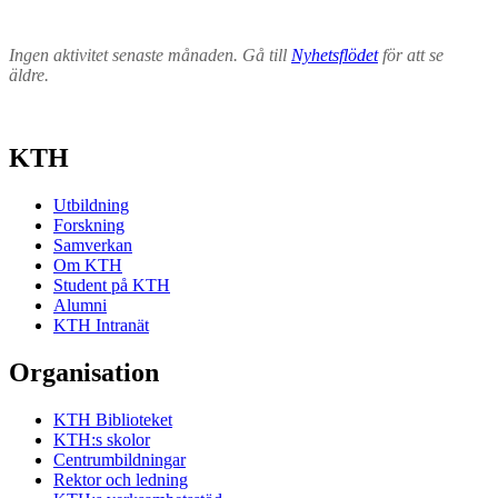
Ingen aktivitet senaste månaden. Gå till
Nyhetsflödet
för att se
äldre.
KTH
Utbildning
Forskning
Samverkan
Om KTH
Student på KTH
Alumni
KTH Intranät
Organisation
KTH Biblioteket
KTH:s skolor
Centrumbildningar
Rektor och ledning