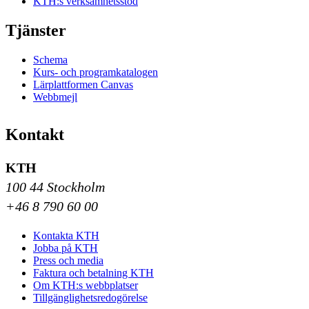
KTH:s verksamhetsstöd
Tjänster
Schema
Kurs- och programkatalogen
Lärplattformen Canvas
Webbmejl
Kontakt
KTH
100 44 Stockholm
+46 8 790 60 00
Kontakta KTH
Jobba på KTH
Press och media
Faktura och betalning KTH
Om KTH:s webbplatser
Tillgänglighetsredogörelse