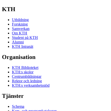
KTH
Utbildning
Forskning
Samverkan
Om KTH
Student på KTH
Alumni
KTH Intranät
Organisation
KTH Biblioteket
KTH:s skolor
Centrumbildningar
Rektor och ledning
KTH:s verksamhetsstöd
Tjänster
Schema
Kurs- och programkatalogen