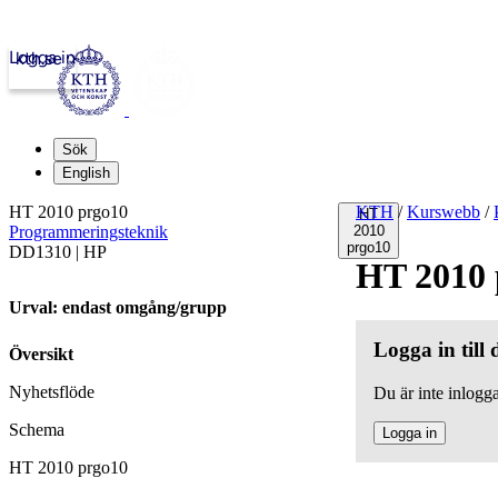
Logga in
kth.se
Sök
English
HT 2010 prgo10
KTH
/
Kurswebb
/
HT
Programmeringsteknik
2010
prgo10
DD1310 | HP
HT 2010 
Urval: endast omgång/grupp
Logga in till
Översikt
Nyhetsflöde
Du är inte inlogga
Schema
Logga in
HT 2010 prgo10