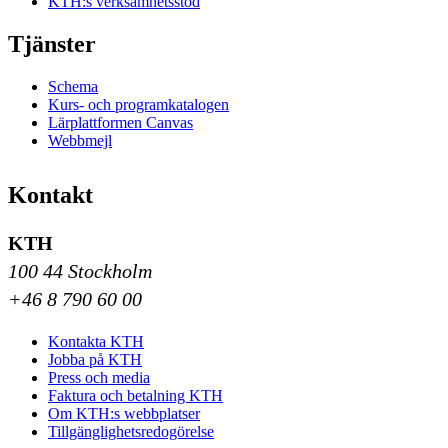
KTH:s verksamhetsstöd
Tjänster
Schema
Kurs- och programkatalogen
Lärplattformen Canvas
Webbmejl
Kontakt
KTH
100 44 Stockholm
+46 8 790 60 00
Kontakta KTH
Jobba på KTH
Press och media
Faktura och betalning KTH
Om KTH:s webbplatser
Tillgänglighetsredogörelse