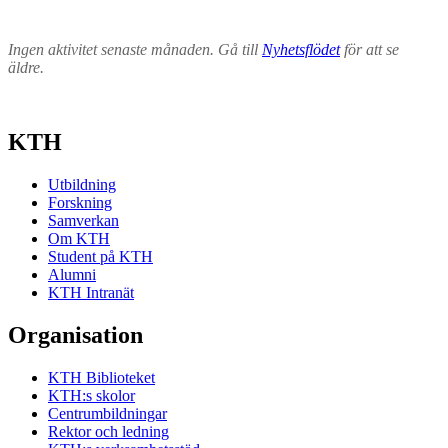
Ingen aktivitet senaste månaden. Gå till
Nyhetsflödet
för att se
äldre.
KTH
Utbildning
Forskning
Samverkan
Om KTH
Student på KTH
Alumni
KTH Intranät
Organisation
KTH Biblioteket
KTH:s skolor
Centrumbildningar
Rektor och ledning