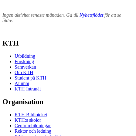
Ingen aktivitet senaste månaden. Gå till
Nyhetsflödet
för att se
äldre.
KTH
Utbildning
Forskning
Samverkan
Om KTH
Student på KTH
Alumni
KTH Intranät
Organisation
KTH Biblioteket
KTH:s skolor
Centrumbildningar
Rektor och ledning