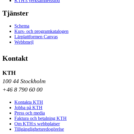
KTH:s verksamhetsstöd
Tjänster
Schema
Kurs- och programkatalogen
Lärplattformen Canvas
Webbmejl
Kontakt
KTH
100 44 Stockholm
+46 8 790 60 00
Kontakta KTH
Jobba på KTH
Press och media
Faktura och betalning KTH
Om KTH:s webbplatser
Tillgänglighetsredogörelse