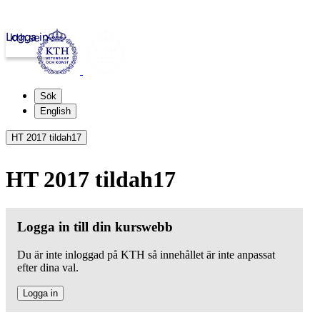
Logga in
kth.se
Sök
English
HT 2017 tildah17
HT 2017 tildah17
Logga in till din kurswebb
Du är inte inloggad på KTH så innehållet är inte anpassat
efter dina val.
Logga in