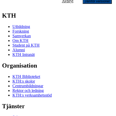
Avbryt
Jämför versioner
KTH
Utbildning
Forskning
Samverkan
Om KTH
Student på KTH
Alumni
KTH Intranät
Organisation
KTH Biblioteket
KTH:s skolor
Centrumbildningar
Rektor och ledning
KTH:s verksamhetsstöd
Tjänster