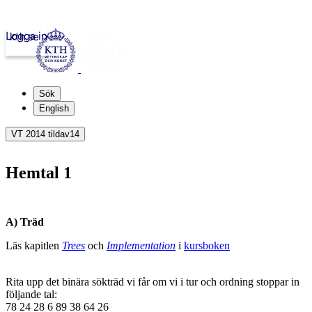
Logga in
kth.se
Sök
English
VT 2014 tildav14
Hemtal 1
A) Träd
Läs kapitlen
Trees
och
Implementation
i
kursboken
Rita upp det binära sökträd vi får om vi i tur och ordning stoppar in
följande tal:
78 24 28 6 89 38 64 26