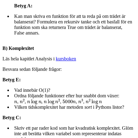
Betyg A:
Kan man skriva en funktion för att ta reda på om trädet är
balanserat? Formulera en rekursiv tanke och ett basfall för en
funktion som ska returnera True om trädet är balanserat,
False annars.
B) Komplexitet
Läs hela kapitlet Analysis i
kursboken
Besvara sedan följande frågor:
Betyg E:
Vad innebär O(1)?
Ordna följande funktioner efter hur snabbt dom växer:
n
n
2
n
log
n
n
log
n
2
5000
n
n
3
n
2
log
n
,
,
,
,
,
,
Vilken tidskomplexitet har metoden
sort
i Pythons listor?
Betyg C:
Skriv ett par rader kod som har kvadratisk komplexitet. Glöm
inte att berätta vilken variabel som representerar indatas