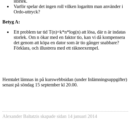
storlek.
Varför spelar det ingen roll vilken logaritm man använder i
Ordo-uttryck?
Betyg A:
Ett problem tar tid T(n)=k*n*log(n) att lösa, där n är indatas
storlek. Om n ökar med en faktor tio, kan vi då kompensera
det genom att köpa en dator som är tio gånger snabbare?
Förklara, och illustrera med ett räkneexempel.
Hemtalet lämnas in på kurswebbsidan (under Inlämningsuppgifter)
senast på söndag 15 september kl 20.00.
Alexander Baltatzis
skapade sidan
14 januari 2014