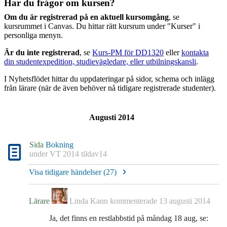
Har du frågor om kursen?
Om du är registrerad på en aktuell kursomgång
, se
kursrummet i Canvas. Du hittar rätt kursrum under "Kurser" i
personliga menyn.
Är du inte registrerad
, se
Kurs-PM för DD1320
eller
kontakta
din studentexpedition, studievägledare, eller utbilningskansli
.
I Nyhetsflödet hittar du uppdateringar på sidor, schema och inlägg
från lärare (när de även behöver nå tidigare registrerade studenter).
Augusti 2014
Sida
Bokning
under
VT 2014 tildav14
Visa tidigare händelser (
27
)
Lärare
Linda Kann
kommenterade
13 augusti 2014
Ja, det finns en restlabbstid på måndag 18 aug, se: