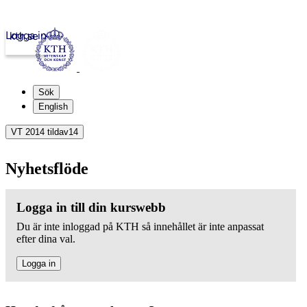
Logga in
kth.se
Sök
English
VT 2014 tildav14
Nyhetsflöde
Logga in till din kurswebb
Du är inte inloggad på KTH så innehållet är inte anpassat
efter dina val.
Logga in