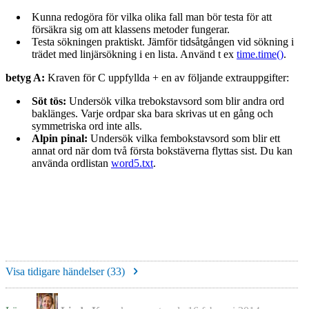
Kunna redogöra för vilka olika fall man bör testa för att
försäkra sig om att klassens metoder fungerar.
Testa sökningen praktiskt. Jämför tidsåtgången vid sökning i
trädet med linjärsökning i en lista. Använd t ex
time.time()
.
betyg A:
Kraven för C uppfyllda + en av följande extrauppgifter:
Söt tös:
Undersök vilka trebokstavsord som blir andra ord
baklänges. Varje ordpar ska bara skrivas ut en gång och
symmetriska ord inte alls.
Alpin pinal:
Undersök vilka fembokstavsord som blir ett
annat ord när dom två första bokstäverna flyttas sist. Du kan
använda ordlistan
word5.txt
.
Visa tidigare händelser (
33
)