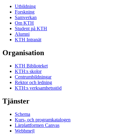
Utbildning
Forskning
Samverkan
Om KTH
Student på KTH
Alumni
KTH Intranät
Organisation
KTH Biblioteket
KTH:s skolor
Centrumbildningar
Rektor och ledning
KTH:s verksamhetsstöd
Tjänster
Schema
Kurs- och programkatalogen
Lärplattformen Canvas
Webbmejl