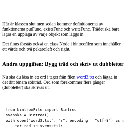
Här är klassen slut men sedan kommer definitionerna av
funktionerna putFunc, existsFunc och writeFunc. Trädet ska bara
lagra en upplaga av varje objekt som läggs in.
Det finns förstås också en class Node i bintreefilen som innehåller
ett värde och två pekare:left och right.
Andra uppgiften: Bygg träd och skriv ut dubbletter
Nu ska du läsa in ett ord i taget från filen
word3.txt
och lägga in
det ditt binära sökträd. Ord som förekommer flera gånger
(dubbletter) ska skrivas ut.
from bintreeFile import Bintree

svenska = Bintree()

with open("word3.txt", "r", encoding = "utf-8") as sve
    for rad in svenskfil:
