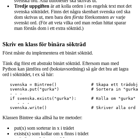
svenska ord. Alla dubbletter ska skrivas ut.
Tredje uppgiften
är att kolla orden i en engelsk text mot det
svenska sökträdet. Finns det några skenbart svenska ord ska
dom skrivas ut, men bara den
första
förekomsten av varje
svenskt ord. (För att veta vilka ord man redan hittat sparar
man förstås dom i ett extra sökträd.)
Skriv en klass för binära sökträd
Först måste du implementera ett binärt sökträd.
Tänk dig först ett abstrakt binärt sökträd. Eftersom man med
Python kan jämföra ord (bokstavsordning) så går det bra att lagra
ord i sökträdet, t ex så här:
   svenska = Bintree()              # Skapa ett trädobj
   svenska.put("gurka")		    # Sortera in "gurka" i trädet	

   - - -

   if svenska.exists("gurka"):      # Kolla om "gurka" 
      - - -

Klassen Bintree ska alltså ha tre metoder:
put(x) som sorterar in x i trädet
exists(x) som kollar om x finns i trädet