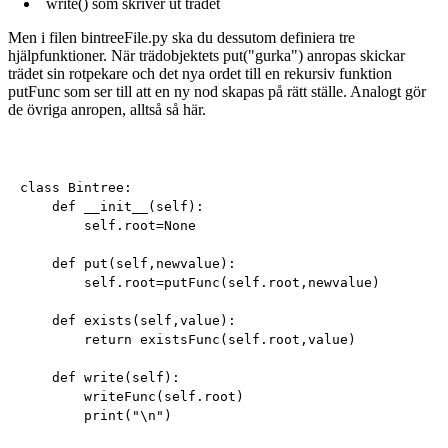
write() som skriver ut trädet
Men i filen bintreeFile.py ska du dessutom definiera tre
hjälpfunktioner. När trädobjektets put("gurka") anropas skickar
trädet sin rotpekare och det nya ordet till en rekursiv funktion
putFunc som ser till att en ny nod skapas på rätt ställe. Analogt gör
de övriga anropen, alltså så här.
class Bintree:

    def __init__(self):

        self.root=None

    def put(self,newvalue):

        self.root=putFunc(self.root,newvalue)

    def exists(self,value):

        return existsFunc(self.root,value)

    def write(self):

        writeFunc(self.root)
