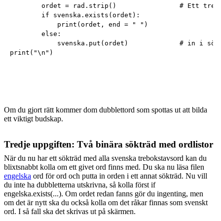
        ordet = rad.strip()                # Ett trebo
        if svenska.exists(ordet):

            print(ordet, end = " ") 

        else:

            svenska.put(ordet)             # in i sökt
Om du gjort rätt kommer dom dubblettord som spottas ut att bilda
ett viktigt budskap.
Tredje uppgiften: Två binära sökträd med ordlistor
När du nu har ett sökträd med alla svenska trebokstavsord kan du
blixtsnabbt kolla om ett givet ord finns med. Du ska nu läsa filen
engelska
ord för ord och putta in orden i ett annat sökträd. Nu vill
du inte ha dubbletterna utskrivna, så kolla först if
engelska.exists(...). Om ordet redan fanns gör du ingenting, men
om det är nytt ska du också kolla om det råkar finnas som svenskt
ord. I så fall ska det skrivas ut på skärmen.