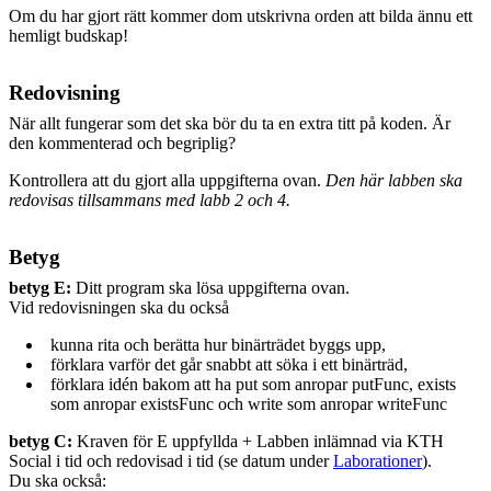
Om du har gjort rätt kommer dom utskrivna orden att bilda ännu ett
hemligt budskap!
Redovisning
När allt fungerar som det ska bör du ta en extra titt på koden. Är
den kommenterad och begriplig?
Kontrollera att du gjort alla uppgifterna ovan.
Den här labben ska
redovisas tillsammans med labb 2 och 4.
Betyg
betyg E:
Ditt program ska lösa uppgifterna ovan.
Vid redovisningen ska du också
kunna rita och berätta hur binärträdet byggs upp,
förklara varför det går snabbt att söka i ett binärträd,
förklara idén bakom att ha put som anropar putFunc, exists
som anropar existsFunc och write som anropar writeFunc
betyg C:
Kraven för E uppfyllda + Labben inlämnad via KTH
Social i tid och redovisad i tid (se datum under
Laborationer
).
Du ska också: