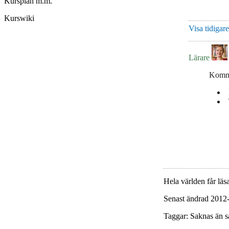
Kursplan m.m.
Kurswiki
Visa tidigar
Lärare
Komma
Hela världen får läsa
Senast ändrad 2012
Taggar: Saknas än s