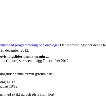
Tillämpad programmering och datalogi
/
Fler redovisningstider denna te
 från december 2012.
ovisningstider denna termin ...
ann
(Lärare) skrev ett inlägg
7 december 2012
ningstider denna termin (preliminärt):
ddag 14/12
iddag 18/12
r med exakt tid och plats inom kort!