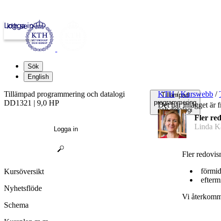
Logga in
kth.se
Sök
English
Tillämpad programmering och datalogi
KTH
/
Kurswebb
/
Tillämpad
DD1321 | 9,0 HP
programmering
Det här inlägget är
och datalogi
Fler red
Linda K
Logga in
Fler redovis
förmi
Kursöversikt
efterm
Nyhetsflöde
Vi återkomme
Schema