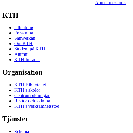
Anmäl missbruk
KTH
Utbildning
Forskning
Samverkan
Om KTH
Student på KTH
Alumni
KTH Intranät
Organisation
KTH Biblioteket
KTH:s skolor
Centrumbildningar
Rektor och ledning
KTH:s verksamhetsstöd
Tjänster
Schema