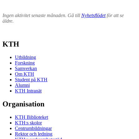
Ingen aktivitet senaste månaden. Gå till
Nyhetsflödet
för att se
äldre.
KTH
Utbildning
Forskning
Samverkan
Om KTH
Student på KTH
Alumni
KTH Intranät
Organisation
KTH Biblioteket
KTH:s skolor
Centrumbildningar
Rektor och ledning