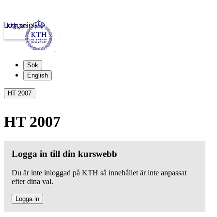
Logga in
kth.se
Sök
English
HT 2007
HT 2007
Logga in till din kurswebb
Du är inte inloggad på KTH så innehållet är inte anpassat
efter dina val.
Logga in