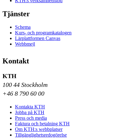
KTH:s verksamhetsstöd
Tjänster
Schema
Kurs- och programkatalogen
Lärplattformen Canvas
Webbmejl
Kontakt
KTH
100 44 Stockholm
+46 8 790 60 00
Kontakta KTH
Jobba på KTH
Press och media
Faktura och betalning KTH
Om KTH:s webbplatser
Tillgänglighetsredogörelse