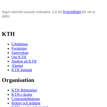
Ingen aktivitet senaste månaden. Gå till
Nyhetsflödet
för att se
äldre.
KTH
Utbildning
Forskning
Samverkan
Om KTH
Student på KTH
Alumni
KTH Intranät
Organisation
KTH Biblioteket
KTH:s skolor
Centrumbildningar
Rektor och ledning