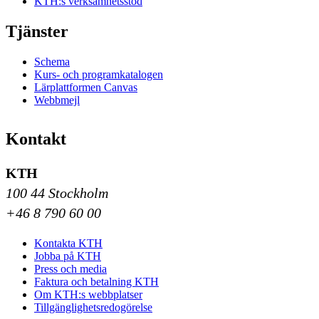
KTH:s verksamhetsstöd
Tjänster
Schema
Kurs- och programkatalogen
Lärplattformen Canvas
Webbmejl
Kontakt
KTH
100 44 Stockholm
+46 8 790 60 00
Kontakta KTH
Jobba på KTH
Press och media
Faktura och betalning KTH
Om KTH:s webbplatser
Tillgänglighetsredogörelse