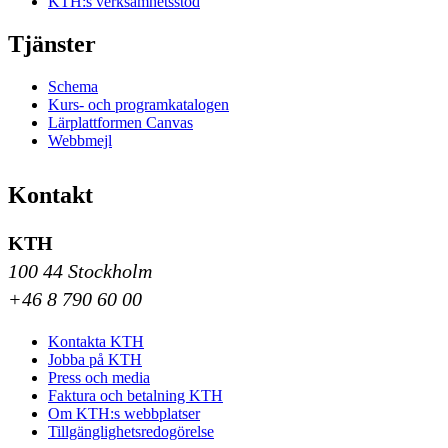
KTH:s verksamhetsstöd
Tjänster
Schema
Kurs- och programkatalogen
Lärplattformen Canvas
Webbmejl
Kontakt
KTH
100 44 Stockholm
+46 8 790 60 00
Kontakta KTH
Jobba på KTH
Press och media
Faktura och betalning KTH
Om KTH:s webbplatser
Tillgänglighetsredogörelse