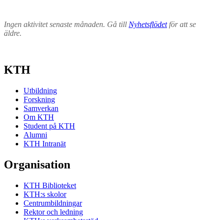
Ingen aktivitet senaste månaden. Gå till
Nyhetsflödet
för att se
äldre.
KTH
Utbildning
Forskning
Samverkan
Om KTH
Student på KTH
Alumni
KTH Intranät
Organisation
KTH Biblioteket
KTH:s skolor
Centrumbildningar
Rektor och ledning