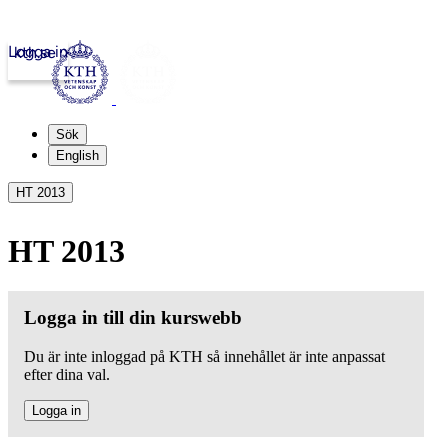
Logga in
kth.se
Sök
English
HT 2013
HT 2013
Logga in till din kurswebb
Du är inte inloggad på KTH så innehållet är inte anpassat
efter dina val.
Logga in