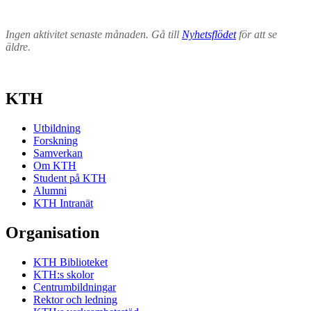
Ingen aktivitet senaste månaden. Gå till
Nyhetsflödet
för att se
äldre.
KTH
Utbildning
Forskning
Samverkan
Om KTH
Student på KTH
Alumni
KTH Intranät
Organisation
KTH Biblioteket
KTH:s skolor
Centrumbildningar
Rektor och ledning