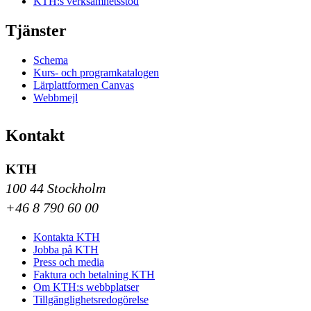
KTH:s verksamhetsstöd
Tjänster
Schema
Kurs- och programkatalogen
Lärplattformen Canvas
Webbmejl
Kontakt
KTH
100 44 Stockholm
+46 8 790 60 00
Kontakta KTH
Jobba på KTH
Press och media
Faktura och betalning KTH
Om KTH:s webbplatser
Tillgänglighetsredogörelse