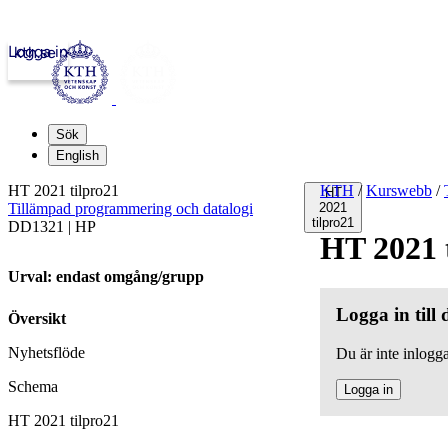
Logga in
kth.se
Sök
English
HT 2021 tilpro21
KTH
/
Kurswebb
/
HT
Tillämpad programmering och datalogi
2021
tilpro21
DD1321 | HP
HT 2021 
Urval: endast omgång/grupp
Logga in till
Översikt
Nyhetsflöde
Du är inte inlogga
Schema
Logga in
HT 2021 tilpro21