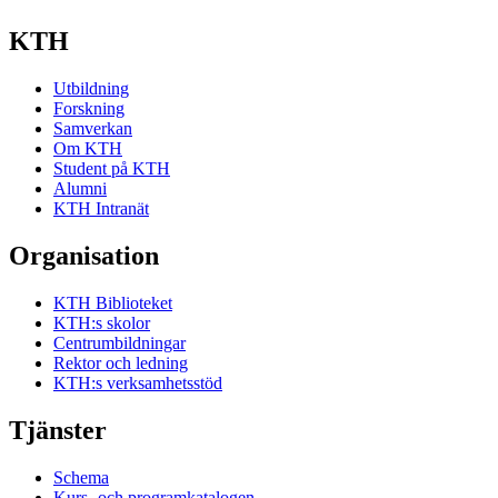
KTH
Utbildning
Forskning
Samverkan
Om KTH
Student på KTH
Alumni
KTH Intranät
Organisation
KTH Biblioteket
KTH:s skolor
Centrumbildningar
Rektor och ledning
KTH:s verksamhetsstöd
Tjänster
Schema
Kurs- och programkatalogen