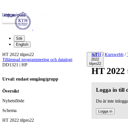
Logga in
kth.se
Sök
English
HT 2022 tilpro22
KTH
/
Kurswebb
/
HT
Tillämpad programmering och datalogi
2022
tilpro22
DD1321 | HP
HT 2022 
Urval: endast omgång/grupp
Logga in till
Översikt
Nyhetsflöde
Du är inte inlogga
Schema
Logga in
HT 2022 tilpro22