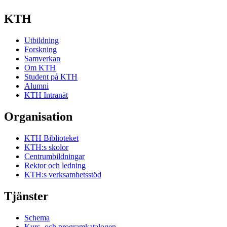
KTH
Utbildning
Forskning
Samverkan
Om KTH
Student på KTH
Alumni
KTH Intranät
Organisation
KTH Biblioteket
KTH:s skolor
Centrumbildningar
Rektor och ledning
KTH:s verksamhetsstöd
Tjänster
Schema
Kurs- och programkatalogen