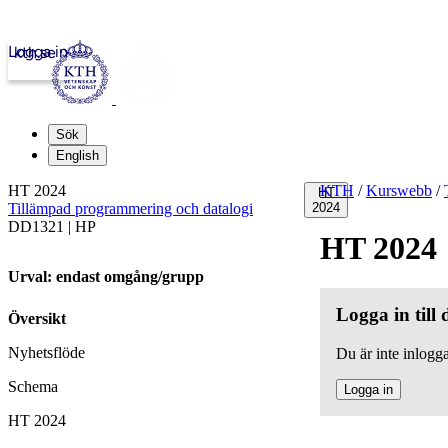
Logga in
kth.se
Sök
English
HT 2024
KTH
/
Kurswebb
/
HT
Tillämpad programmering och datalogi
2024
DD1321 | HP
HT 2024
Urval: endast omgång/grupp
Logga in till
Översikt
Nyhetsflöde
Du är inte inlogga
Schema
Logga in
HT 2024