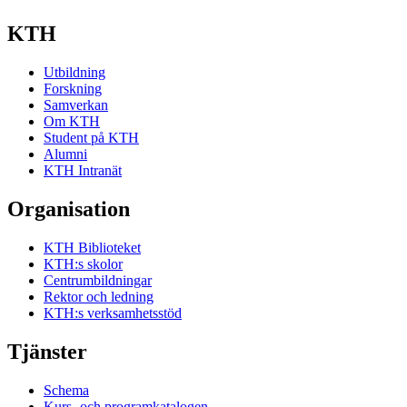
KTH
Utbildning
Forskning
Samverkan
Om KTH
Student på KTH
Alumni
KTH Intranät
Organisation
KTH Biblioteket
KTH:s skolor
Centrumbildningar
Rektor och ledning
KTH:s verksamhetsstöd
Tjänster
Schema
Kurs- och programkatalogen