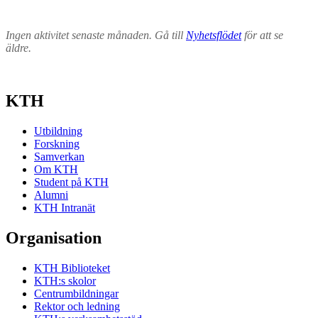
Ingen aktivitet senaste månaden. Gå till
Nyhetsflödet
för att se
äldre.
KTH
Utbildning
Forskning
Samverkan
Om KTH
Student på KTH
Alumni
KTH Intranät
Organisation
KTH Biblioteket
KTH:s skolor
Centrumbildningar
Rektor och ledning