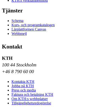
KTH:s verksamhetsstöd
Tjänster
Schema
Kurs- och programkatalogen
Lärplattformen Canvas
Webbmejl
Kontakt
KTH
100 44 Stockholm
+46 8 790 60 00
Kontakta KTH
Jobba på KTH
Press och media
Faktura och betalning KTH
Om KTH:s webbplatser
Tillgänglighetsredogörelse