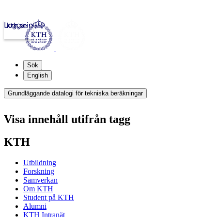
Logga in
kth.se
Sök
English
Grundläggande datalogi för tekniska beräkningar
Visa innehåll utifrån tagg
KTH
Utbildning
Forskning
Samverkan
Om KTH
Student på KTH
Alumni
KTH Intranät