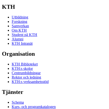
KTH
Utbildning
Forskning
Samverkan
Om KTH
Student på KTH
Alumni
KTH Intranät
Organisation
KTH Biblioteket
KTH:s skolor
Centrumbildningar
Rektor och ledning
KTH:s verksamhetsstöd
Tjänster
Schema
Kurs- och programkatalogen