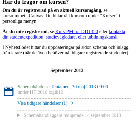
Har du frågor om kursen?
Om du är registrerad på en aktuell kursomgång
, se
kursrummet i Canvas. Du hittar rätt kursrum under "Kurser" i
personliga menyn.
Är du inte registrerad
, se
Kurs-PM för DD1350
eller
kontakta
din studentexpedition, studievägledare, eller utbilningskansli
.
I Nyhetsflödet hittar du uppdateringar på sidor, schema och inlägg
från lärare (när de även behöver nå tidigare registrerade studenter).
September 2013
Schemahändelse
Tentamen, 30 maj 2013 09:00
under
HT 2010 logik10
Visa tidigare händelser (
1
)
Schemahandläggare redigerade
14 september 2013