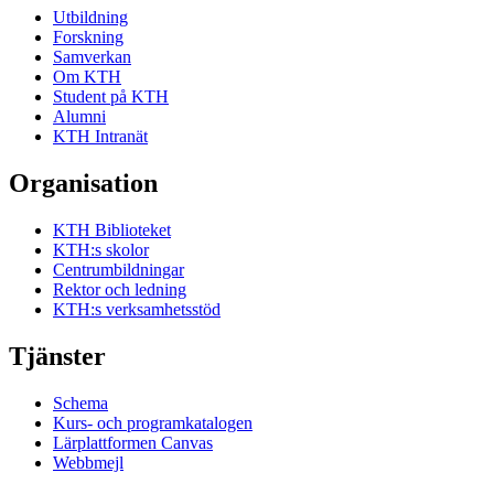
Utbildning
Forskning
Samverkan
Om KTH
Student på KTH
Alumni
KTH Intranät
Organisation
KTH Biblioteket
KTH:s skolor
Centrumbildningar
Rektor och ledning
KTH:s verksamhetsstöd
Tjänster
Schema
Kurs- och programkatalogen
Lärplattformen Canvas
Webbmejl