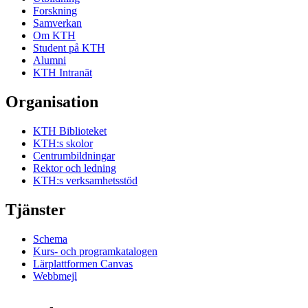
Forskning
Samverkan
Om KTH
Student på KTH
Alumni
KTH Intranät
Organisation
KTH Biblioteket
KTH:s skolor
Centrumbildningar
Rektor och ledning
KTH:s verksamhetsstöd
Tjänster
Schema
Kurs- och programkatalogen
Lärplattformen Canvas
Webbmejl