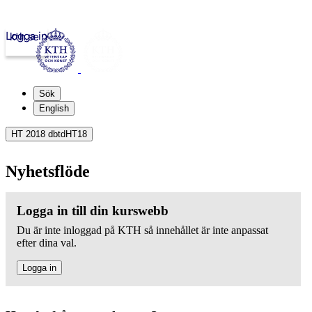
Logga in
kth.se
Sök
English
HT 2018 dbtdHT18
Nyhetsflöde
Logga in till din kurswebb
Du är inte inloggad på KTH så innehållet är inte anpassat
efter dina val.
Logga in