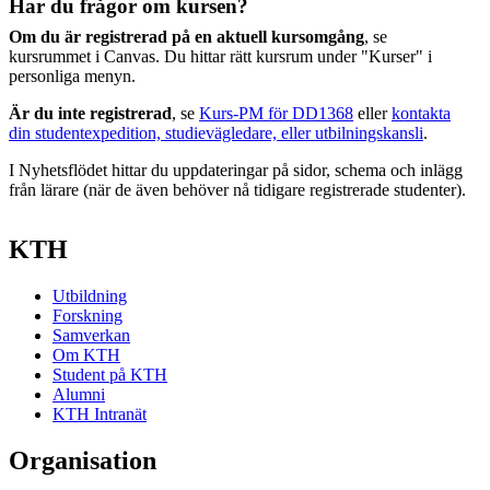
Har du frågor om kursen?
Om du är registrerad på en aktuell kursomgång
, se
kursrummet i Canvas. Du hittar rätt kursrum under "Kurser" i
personliga menyn.
Är du inte registrerad
, se
Kurs-PM för DD1368
eller
kontakta
din studentexpedition, studievägledare, eller utbilningskansli
.
I Nyhetsflödet hittar du uppdateringar på sidor, schema och inlägg
från lärare (när de även behöver nå tidigare registrerade studenter).
KTH
Utbildning
Forskning
Samverkan
Om KTH
Student på KTH
Alumni
KTH Intranät
Organisation