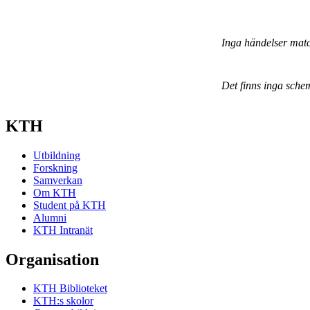
Inga händelser mat
Det finns inga sche
KTH
Utbildning
Forskning
Samverkan
Om KTH
Student på KTH
Alumni
KTH Intranät
Organisation
KTH Biblioteket
KTH:s skolor