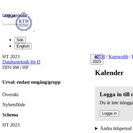
Logga in
kth.se
Sök
English
HT 2023
KTH
/
Kurswebb
/
HT
Databasteknik för D
2023
DD1368 | HP
Kalender
Urval: endast omgång/grupp
Logga in till
Översikt
Du är inte inlogga
Nyhetsflöde
Logga in
Schema
HT 2023
Ändra tidsperiod 