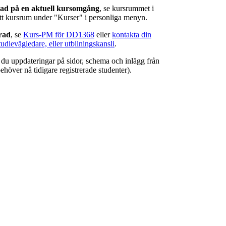
rad på en aktuell kursomgång
, se kursrummet i
ätt kursrum under "Kurser" i personliga menyn.
erad
, se
Kurs-PM för DD1368
eller
kontakta din
tudievägledare, eller utbilningskansli
.
r du uppdateringar på sidor, schema och inlägg från
ehöver nå tidigare registrerade studenter).