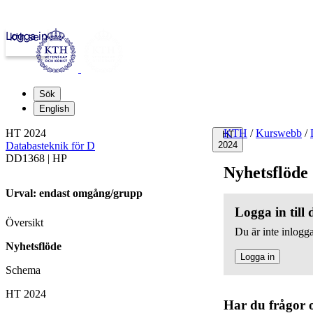
Logga in
kth.se
Sök
English
HT 2024
KTH
/
Kurswebb
/
HT
Databasteknik för D
2024
DD1368 | HP
Nyhetsflöde
Urval: endast omgång/grupp
Logga in till
Översikt
Du är inte inlogga
Nyhetsflöde
Logga in
Schema
HT 2024
Har du frågor 