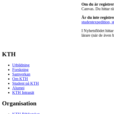
Om du är registre
Canvas. Du hittar r
Är du inte registr
studentexpedition, s
I Nyhetsflödet hitta
lärare (när de även b
KTH
Utbildning
Forskning
Samverkan
Om KTH
Student på KTH
Alumni
KTH Intranät
Organisation