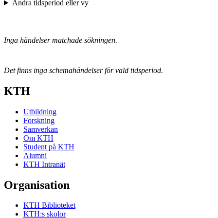
Ändra tidsperiod eller vy
Inga händelser matchade sökningen.
Det finns inga schemahändelser för vald tidsperiod.
KTH
Utbildning
Forskning
Samverkan
Om KTH
Student på KTH
Alumni
KTH Intranät
Organisation
KTH Biblioteket
KTH:s skolor