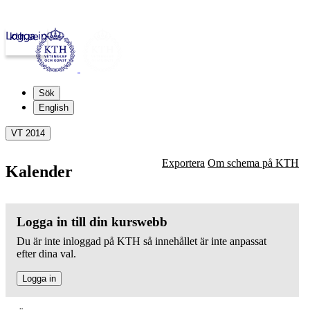
Logga in
kth.se
Sök
English
VT 2014
Exportera
Om schema på KTH
Kalender
Logga in till din kurswebb
Du är inte inloggad på KTH så innehållet är inte anpassat
efter dina val.
Logga in